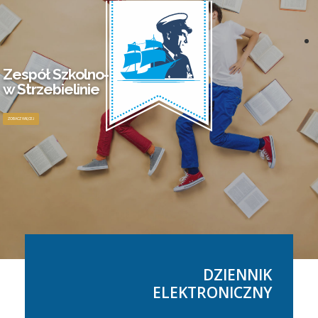
Zespół Szkolno-Przedszkolny
w Strzebielinie
ZOBACZ WIĘCEJ
DZIENNIK
ELEKTRONICZNY